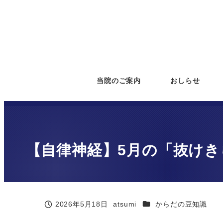
メ
イ
ン
コ
ン
テ
当院のご案内
おしらせ
ン
ツ
へ
移
【自律神経】5月の「抜け
動
カテゴリー
2026年5月18日
atsumi
からだの豆知識
投稿日
著
者