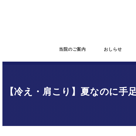
メ
イ
ン
コ
ン
テ
当院のご案内
おしらせ
ン
ツ
へ
移
【冷え・肩こり】夏なのに手
動