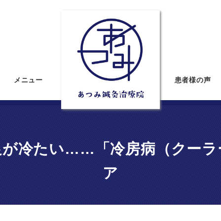
メニュー
患者様の声
足が冷たい……「冷房病（クーラ
ア