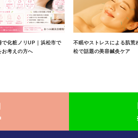
善で化粧ノリUP｜浜松市で
不眠やストレスによる肌荒
をお考えの方へ
松で話題の美容鍼灸ケア
約
中