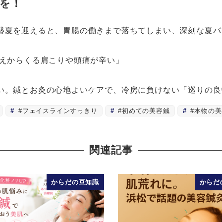
を！
盛夏を迎えると、胃腸の働きまで落ちてしまい、深刻な夏バ
冷えからくる肩こりや頭痛が辛い」
い。鍼とお灸の心地よいケアで、冷房に負けない「巡りの良
#フェイスラインすっきり
#初めての美容鍼
#本物の美
関連記事
からだの豆知識
からだ