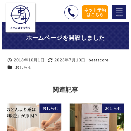
メ
ネット予約
イ
はこちら
MENU
ン
コ
ホームページを開設しました
ン
テ
ン
2018年10月1日
2023年7月10日
bestscore
ツ
投稿日
更新日
著
カテゴリー
おしらせ
者
へ
移
動
関連記事
おしらせ
おしらせ