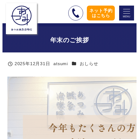
メ
ネット予約
イ
はこちら
MENU
ン
コ
年末のご挨拶
ン
テ
ン
カテゴリー
2025年12月31日
atsumi
おしらせ
ツ
投稿日
著
者
へ
移
動